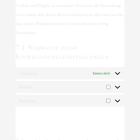
Cookies und Plugins zu verwenden. Du kannst die Verwendung
von Cookies über deinen Browser deaktivieren, aber bitte beachte,
dass unsere Website dann unter Umständen nicht richtig
funktioniert.
7.1 Verwalte deine
Einwilligungseinstellungen
Funktional
Immer aktiv
Statistik
Marketing
8. Aktivierung/Deaktivierung
und Löschen von Cookies