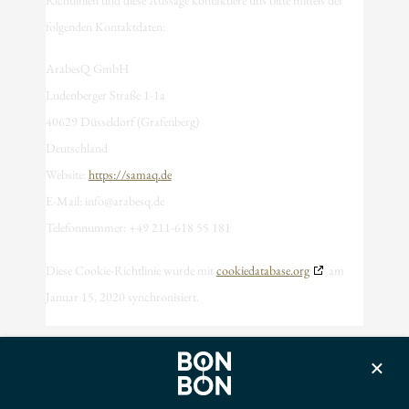
folgenden Kontaktdaten:
ArabesQ GmbH
Ludenberger Straße 1-1a
40629 Düsseldorf (Grafenberg)
Deutschland
Website:
https://samaq.de
E-Mail:
info@
arabesq.de
Telefonnummer: +49 211-618 55 181
Diese Cookie-Richtlinie wurde mit
cookiedatabase.org
am
Januar 15, 2020 synchronisiert.
×