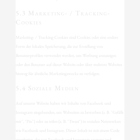
5.3 Marketing- / Tracking-
Cookies
Marketing- / Tracking-Cookies sind Cookies oder eine andere
Form der lokalen Speicherung, die zur Erstellung von
Benutzerprofilen verwendet werden, um Werbung anzuzeigen
oder den Benutzer auf dieser Website oder über mehrere Websites
hinweg für ähnliche Marketingzwecke zu verfolgen.
5.4 Soziale Medien
Auf unserer Website haben wir Inhalte von Facebook und
Instagram eingebunden, um Webseiten zu bewerben (z. B. "Gefällt
mir", "Pin") oder zu teilen (z. B. "Tweet") in sozialen Netzwerken
wie Facebook und Instagram. Dieser Inhalt ist mit einem Code
eingebettet, der von Facebook und Instagram stammt und