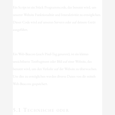
Ein Script ist ein Stück Programmcode, das benutzt wird, um
unserer Website Funktionalität und Interaktivität zu ermöglichen.
Dieser Code wird auf unseren Servern oder auf deinem Gerät
ausgeführt.
4. Was ist ein Web Beacon?
Ein Web-Beacon (auch Pixel-Tag genannt), ist ein kleines
unsichtbares Textfragment oder Bild auf einer Website, das
benutzt wird, um den Verkehr auf der Website zu überwachen.
Um dies zu ermöglichen werden diverse Daten von dir mittels
Web-Beacons gespeichert.
5. Cookies
5.1 Technische oder