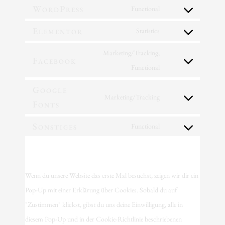
WordPress
Functional
Elementor
Statistics
Marketing/Tracking,
Facebook
Functional
Google
Marketing/Tracking
Fonts
Sonstiges
Functional
7. Einwilligung
Wenn du unsere Website das erste Mal besuchst, zeigen wir dir ein
Pop-Up mit einer Erklärung über Cookies. Sobald du auf
"Zustimmen" klickst, gibst du uns deine Einwilligung, alle in
diesem Pop-Up und in der Cookie-Richtlinie beschriebenen